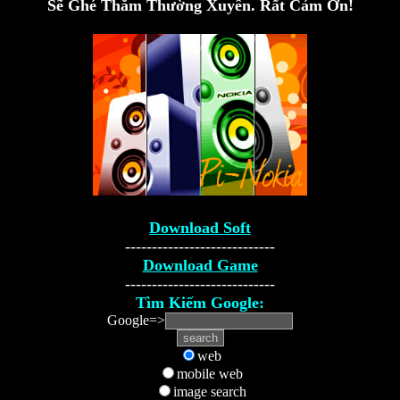
Sẽ Ghé Thăm Thường Xuyên. Rất Cảm Ơn!
Download Soft
----------------------------
Download Game
----------------------------
Tìm Kiếm Google:
Google=>
web
mobile web
image search